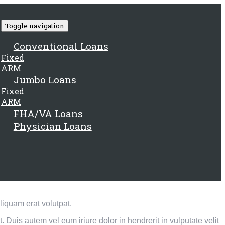
Toggle navigation
Conventional Loans
Fixed
ARM
Jumbo Loans
Fixed
ARM
FHA/VA Loans
Physician Loans
iquam erat volutpat.
Duis autem vel eum iriure dolor in hendrerit in vulputate velit