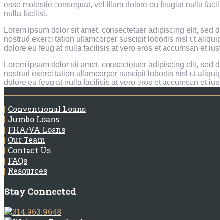
esse molestie consequat, vel illum dolore eu feugiat nulla facil
nulla facilisi.
Lorem ipsum dolor sit amet, consectetuer adipiscing elit, sed
nostrud exerci tation ullamcorper suscipit lobortis nisl ut ali
dolore eu feugiat nulla facilisis at vero eros et accumsan et ius
Lorem ipsum dolor sit amet, consectetuer adipiscing elit, sed
nostrud exerci tation ullamcorper suscipit lobortis nisl ut ali
dolore eu feugiat nulla facilisis at vero eros et accumsan et ius
|
Conventional Loans
|
Jumbo Loans
|
FHA/VA Loans
|
Our Team
|
Contact Us
|
FAQs
|
Resources
Stay Connected
314.963.9648