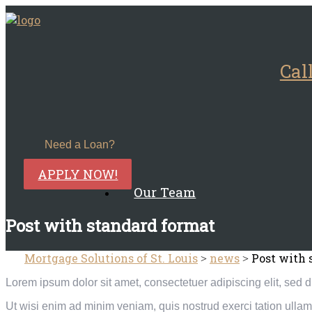
Cal
Need a Loan?
APPLY NOW!
Our Team
Post with standard format
Mortgage Solutions of St. Louis
news
Post with 
>
>
Lorem ipsum dolor sit amet, consectetuer adipiscing elit, sed
Ut wisi enim ad minim veniam, quis nostrud exerci tation ullamc