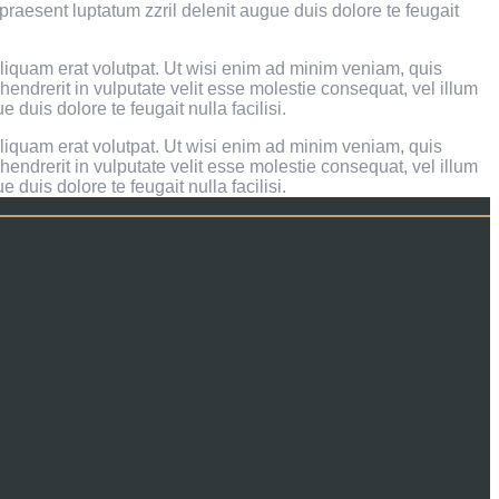
 praesent luptatum zzril delenit augue duis dolore te feugait
liquam erat volutpat. Ut wisi enim ad minim veniam, quis
hendrerit in vulputate velit esse molestie consequat, vel illum
 duis dolore te feugait nulla facilisi.
liquam erat volutpat. Ut wisi enim ad minim veniam, quis
hendrerit in vulputate velit esse molestie consequat, vel illum
 duis dolore te feugait nulla facilisi.