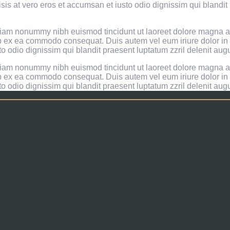
isis at vero eros et accumsan et iusto odio dignissim qui blandit
 diam nonummy nibh euismod tincidunt ut laoreet dolore magna a
quip ex ea commodo consequat. Duis autem vel eum iriure dolor in 
to odio dignissim qui blandit praesent luptatum zzril delenit augue
 diam nonummy nibh euismod tincidunt ut laoreet dolore magna a
quip ex ea commodo consequat. Duis autem vel eum iriure dolor in 
to odio dignissim qui blandit praesent luptatum zzril delenit augue