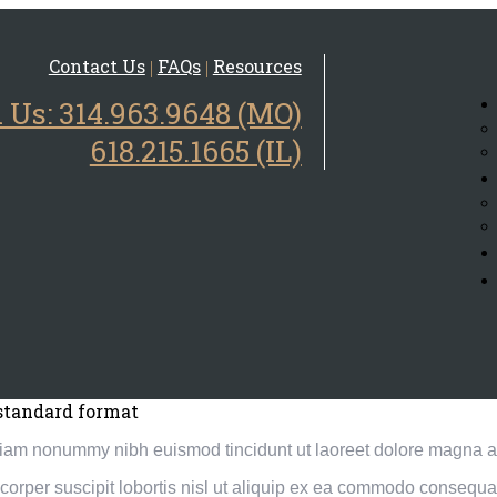
Contact Us
FAQs
Resources
|
|
l Us: 314.963.9648 (MO)
618.215.1665 (IL)
standard format
 diam nonummy nibh euismod tincidunt ut laoreet dolore magna al
orper suscipit lobortis nisl ut aliquip ex ea commodo consequat. 